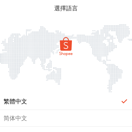
選擇語言
繁體中文
简体中文
頁面無法顯示