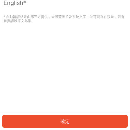
English*
發生錯誤！請登入並再試一次或回到主
頁。
* 自動翻譯結果由第三方提供，未涵蓋圖片及系統文字，並可能存在誤差，若有
差異請以原文為準。
登入
返回首頁
確定
ID: 218e628654f-c10d-4ca3-86a6-c43970b60091