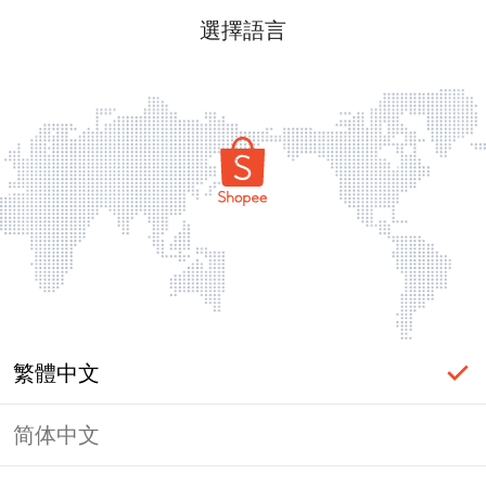
選擇語言
繁體中文
简体中文
頁面無法顯示