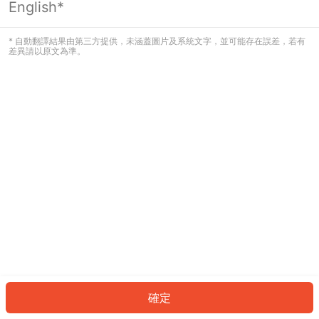
English*
發生錯誤！請登入並再試一次或回到主
頁。
* 自動翻譯結果由第三方提供，未涵蓋圖片及系統文字，並可能存在誤差，若有
差異請以原文為準。
登入
返回首頁
確定
ID: 4711774104d-b918-4d53-8e90-5fd376ccbcba