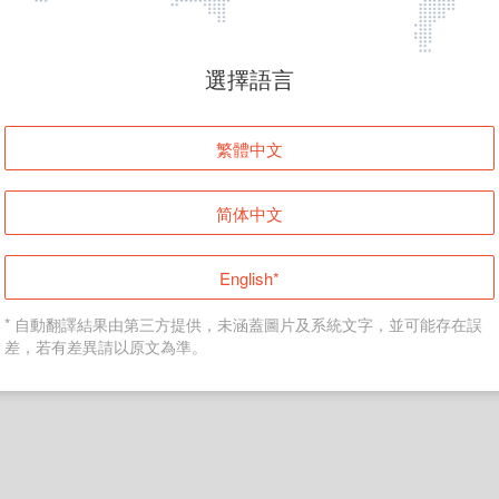
頁面無法顯示
選擇語言
發生錯誤！請登入並再試一次或回到主頁。
繁體中文
登入
简体中文
返回首頁
English*
* 自動翻譯結果由第三方提供，未涵蓋圖片及系統文字，並可能存在誤
差，若有差異請以原文為準。