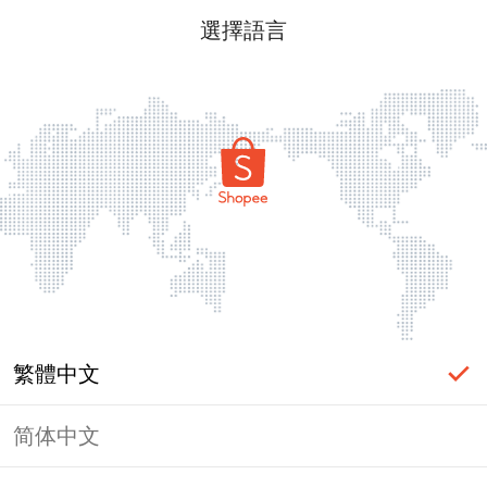
選擇語言
繁體中文
简体中文
頁面無法顯示