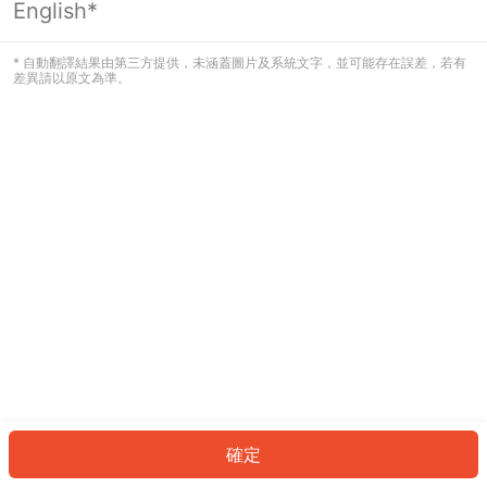
English*
發生錯誤！請登入並再試一次或回到主
頁。
* 自動翻譯結果由第三方提供，未涵蓋圖片及系統文字，並可能存在誤差，若有
差異請以原文為準。
登入
返回首頁
確定
ID: 304598edb6f-0181-4d4c-868f-127fb964e778