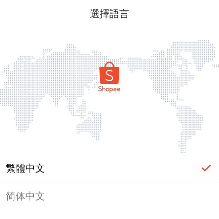
選擇語言
繁體中文
简体中文
頁面無法顯示