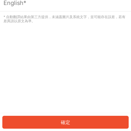
English*
發生錯誤！請登入並再試一次或回到主
頁。
* 自動翻譯結果由第三方提供，未涵蓋圖片及系統文字，並可能存在誤差，若有
差異請以原文為準。
登入
返回首頁
確定
ID: 412c9892ea2-7396-4ce8-9540-e9d72f3f8701