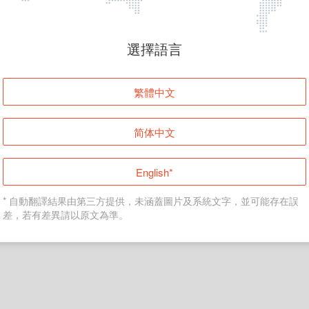
頁面無法顯示
選擇語言
發生錯誤！請登入並再試一次或回到主頁。
繁體中文
登入
简体中文
返回首頁
English*
* 自動翻譯結果由第三方提供，未涵蓋圖片及系統文字，並可能存在誤
差，若有差異請以原文為準。