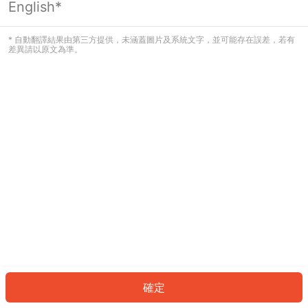
English*
發生錯誤！請登入並再試一次或回到主
頁。
* 自動翻譯結果由第三方提供，未涵蓋圖片及系統文字，並可能存在誤差，若有
差異請以原文為準。
登入
返回首頁
確定
ID: 21574d9846f-63fb-4e9e-8313-fd37c33ea886