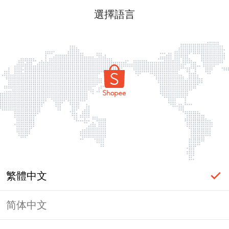
選擇語言
繁體中文
简体中文
頁面無法顯示