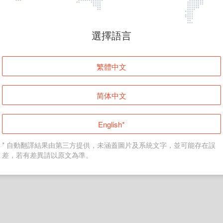
頁面無法顯示
選擇語言
發生錯誤！請登入並再試一次或回到主頁。
繁體中文
登入
简体中文
返回首頁
English*
* 自動翻譯結果由第三方提供，未涵蓋圖片及系統文字，並可能存在誤
差，若有差異請以原文為準。