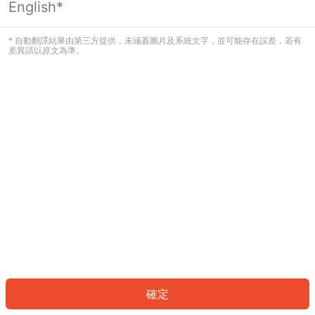
English*
發生錯誤！請登入並再試一次或回到主
頁。
* 自動翻譯結果由第三方提供，未涵蓋圖片及系統文字，並可能存在誤差，若有
差異請以原文為準。
登入
返回首頁
確定
ID: 744c8086e14-c453-4fa1-aa9c-a3a85bc60abf