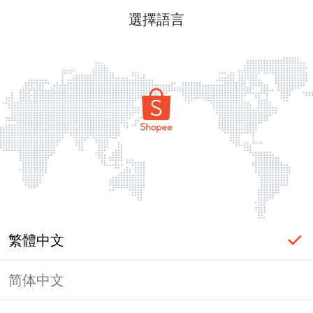
選擇語言
繁體中文
简体中文
頁面無法顯示