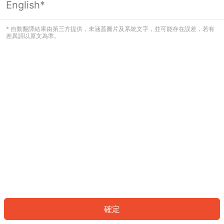
English*
發生錯誤！請登入並再試一次或回到主
頁。
* 自動翻譯結果由第三方提供，未涵蓋圖片及系統文字，並可能存在誤差，若有
差異請以原文為準。
登入
返回首頁
確定
ID: 7252905dd55-6c54-467d-86e0-588d74c71360