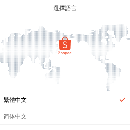
選擇語言
繁體中文
简体中文
頁面無法顯示