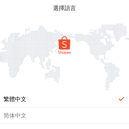
選擇語言
繁體中文
简体中文
頁面無法顯示