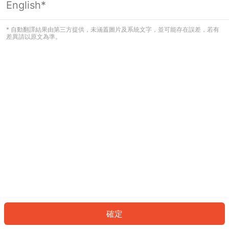
English*
發生錯誤！請登入並再試一次或回到主
頁。
* 自動翻譯結果由第三方提供，未涵蓋圖片及系統文字，並可能存在誤差，若有
差異請以原文為準。
登入
返回首頁
確定
ID: 893f54b9a7f-d2cc-4118-91f8-d07ac1c161d0