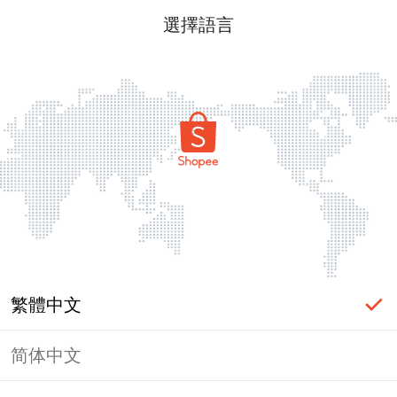
選擇語言
繁體中文
简体中文
頁面無法顯示