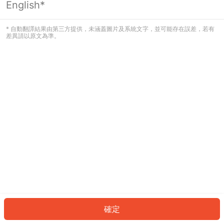
English*
發生錯誤！請登入並再試一次或回到主
頁。
* 自動翻譯結果由第三方提供，未涵蓋圖片及系統文字，並可能存在誤差，若有
差異請以原文為準。
登入
返回首頁
確定
ID: 167fde29e81-443c-441a-83d6-040542ee0c20