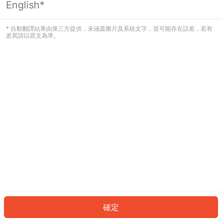
English*
發生錯誤！請登入並再試一次或回到主
頁。
* 自動翻譯結果由第三方提供，未涵蓋圖片及系統文字，並可能存在誤差，若有
差異請以原文為準。
登入
返回首頁
確定
ID: 267379310bc-f111-46a5-92e9-f4d136403f74