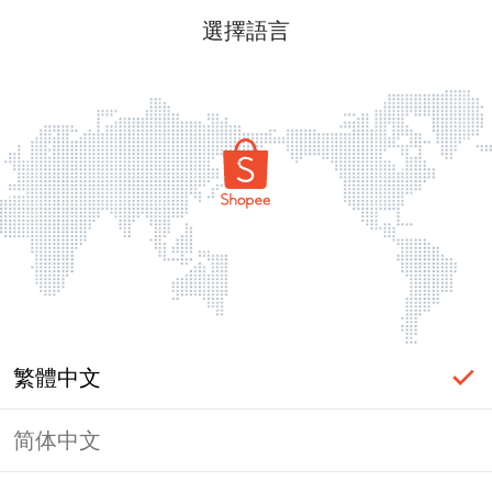
選擇語言
繁體中文
简体中文
頁面無法顯示