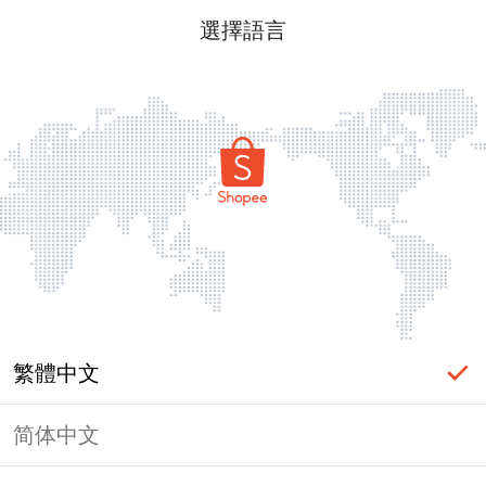
選擇語言
繁體中文
简体中文
頁面無法顯示