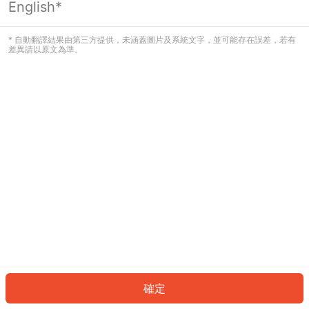
English*
發生錯誤！請登入並再試一次或回到主
頁。
* 自動翻譯結果由第三方提供，未涵蓋圖片及系統文字，並可能存在誤差，若有
差異請以原文為準。
登入
返回首頁
確定
ID: 3360dc860f6-01d2-4e59-b2c3-58aff21c4547