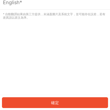
English*
發生錯誤！請登入並再試一次或回到主
頁。
* 自動翻譯結果由第三方提供，未涵蓋圖片及系統文字，並可能存在誤差，若有
差異請以原文為準。
登入
返回首頁
確定
ID: 18327c41b26-d467-4287-a3a1-b63552104fed