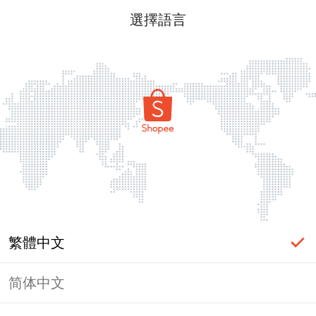
選擇語言
繁體中文
简体中文
頁面無法顯示