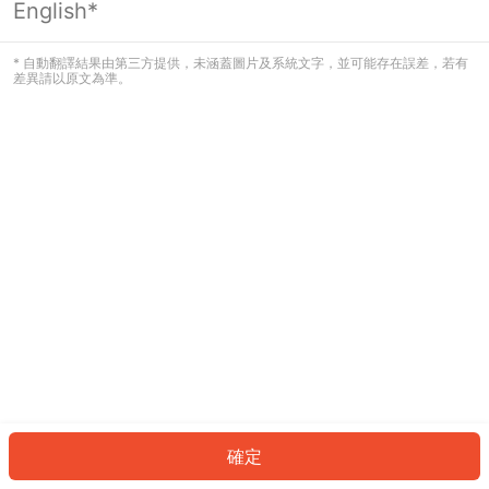
English*
發生錯誤！請登入並再試一次或回到主
頁。
* 自動翻譯結果由第三方提供，未涵蓋圖片及系統文字，並可能存在誤差，若有
差異請以原文為準。
登入
返回首頁
確定
ID: 470473ee390-9605-40c2-bcbd-c90913d36a59