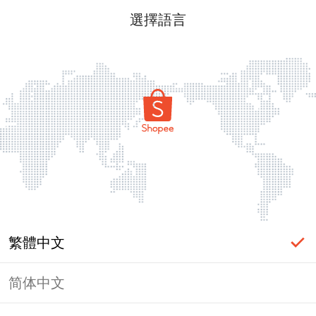
選擇語言
繁體中文
简体中文
頁面無法顯示