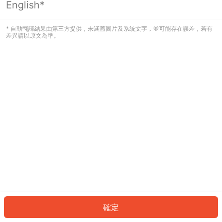
English*
發生錯誤！請登入並再試一次或回到主
頁。
* 自動翻譯結果由第三方提供，未涵蓋圖片及系統文字，並可能存在誤差，若有
差異請以原文為準。
登入
返回首頁
確定
ID: 974e7fa7383-5972-4da1-bd7e-0ed72ff842e2