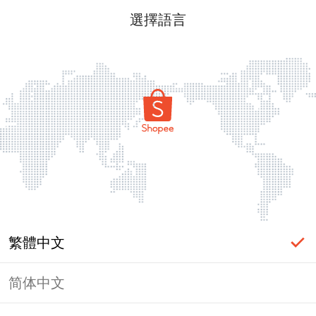
選擇語言
繁體中文
简体中文
頁面無法顯示