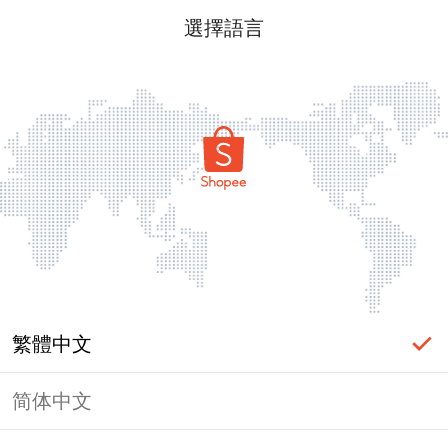
選擇語言
繁體中文
简体中文
頁面無法顯示