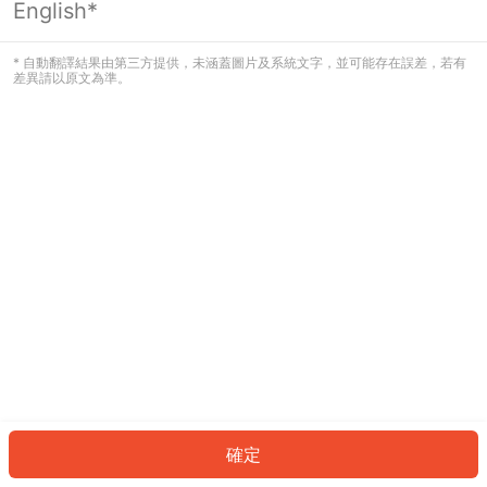
English*
發生錯誤！請登入並再試一次或回到主
頁。
* 自動翻譯結果由第三方提供，未涵蓋圖片及系統文字，並可能存在誤差，若有
差異請以原文為準。
登入
返回首頁
確定
ID: 111ab860bbc-83e6-4af8-ba15-09777609401b