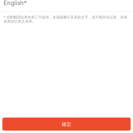
English*
發生錯誤！請登入並再試一次或回到主
頁。
* 自動翻譯結果由第三方提供，未涵蓋圖片及系統文字，並可能存在誤差，若有
差異請以原文為準。
登入
返回首頁
確定
ID: 540294e9d71-11ee-4606-8094-422e5556f361