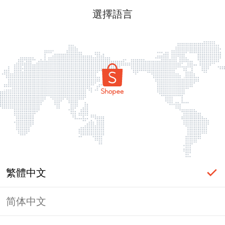
選擇語言
繁體中文
简体中文
頁面無法顯示