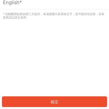
English*
發生錯誤！請登入並再試一次或回到主
頁。
* 自動翻譯結果由第三方提供，未涵蓋圖片及系統文字，並可能存在誤差，若有
差異請以原文為準。
登入
返回首頁
確定
ID: 8545cf265fa-a171-419c-9cf7-c062c72d6ad8