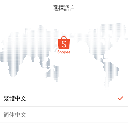
選擇語言
繁體中文
简体中文
頁面無法顯示