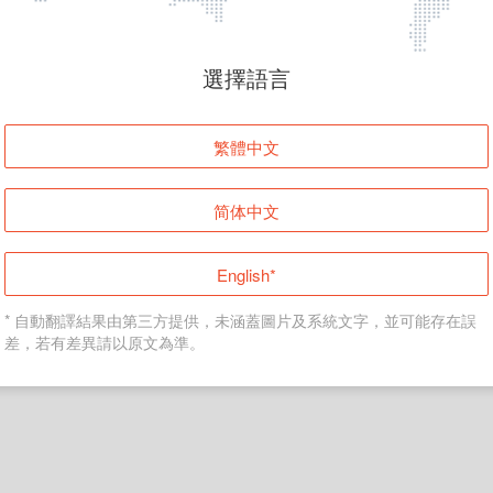
頁面無法顯示
選擇語言
發生錯誤！請登入並再試一次或回到主頁。
繁體中文
登入
简体中文
返回首頁
English*
* 自動翻譯結果由第三方提供，未涵蓋圖片及系統文字，並可能存在誤
差，若有差異請以原文為準。