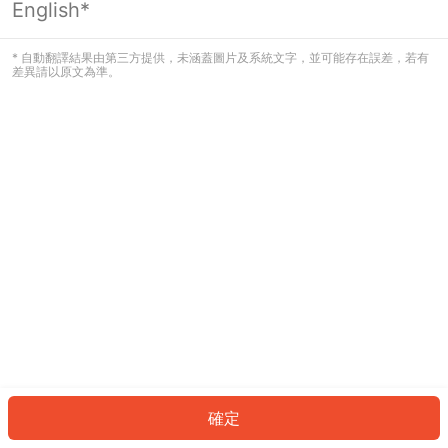
English*
發生錯誤！請登入並再試一次或回到主
頁。
* 自動翻譯結果由第三方提供，未涵蓋圖片及系統文字，並可能存在誤差，若有
差異請以原文為準。
登入
返回首頁
確定
ID: 829d6103df4-2ddc-4457-9924-a63436d9ac0d