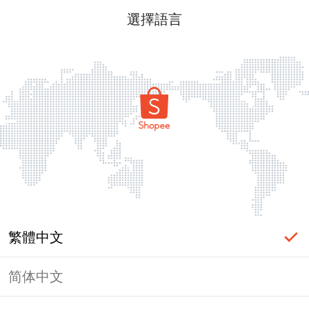
選擇語言
繁體中文
简体中文
頁面無法顯示