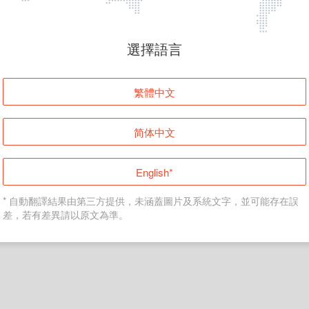
頁面無法顯示
選擇語言
發生錯誤！請登入並再試一次或回到主頁。
繁體中文
登入
简体中文
返回首頁
English*
* 自動翻譯結果由第三方提供，未涵蓋圖片及系統文字，並可能存在誤
差，若有差異請以原文為準。