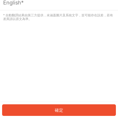
English*
發生錯誤！請登入並再試一次或回到主
頁。
* 自動翻譯結果由第三方提供，未涵蓋圖片及系統文字，並可能存在誤差，若有
差異請以原文為準。
登入
返回首頁
確定
ID: 57299a8b256-3bac-4bca-82bd-c50a395e837c