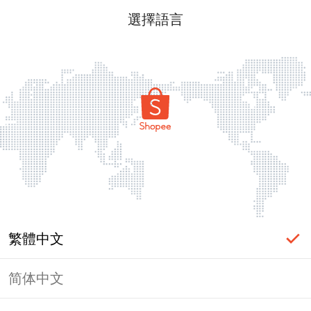
選擇語言
繁體中文
简体中文
頁面無法顯示