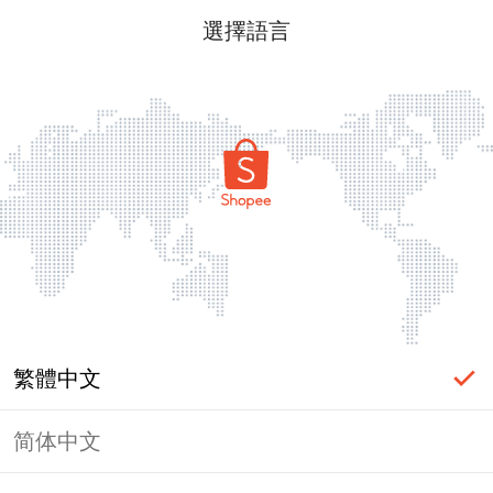
選擇語言
繁體中文
简体中文
頁面無法顯示