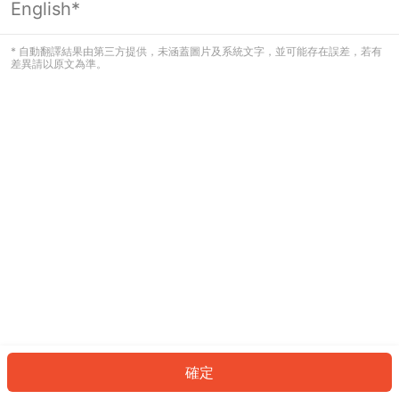
English*
發生錯誤！請登入並再試一次或回到主
頁。
* 自動翻譯結果由第三方提供，未涵蓋圖片及系統文字，並可能存在誤差，若有
差異請以原文為準。
登入
返回首頁
確定
ID: 9090fa3ce67-97fa-47bc-ad71-aa495c0b42e4