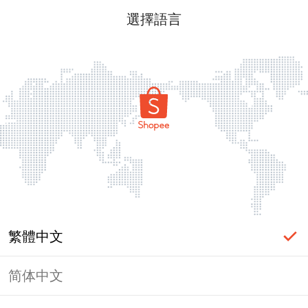
選擇語言
繁體中文
简体中文
頁面無法顯示