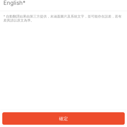
English*
發生錯誤！請登入並再試一次或回到主
頁。
* 自動翻譯結果由第三方提供，未涵蓋圖片及系統文字，並可能存在誤差，若有
差異請以原文為準。
登入
返回首頁
確定
ID: 131b14cc7ac-a736-4039-81a6-848dfec48d63