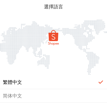
選擇語言
繁體中文
简体中文
頁面無法顯示