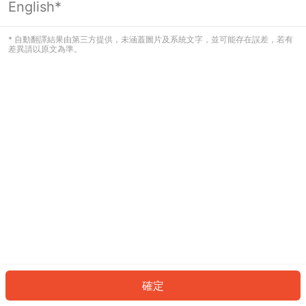
English*
發生錯誤！請登入並再試一次或回到主
頁。
* 自動翻譯結果由第三方提供，未涵蓋圖片及系統文字，並可能存在誤差，若有
差異請以原文為準。
登入
返回首頁
確定
ID: 206f3abf392-50b6-405f-ba8b-caf63c55fd8e