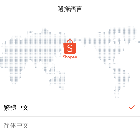
選擇語言
繁體中文
简体中文
頁面無法顯示