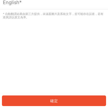
English*
發生錯誤！請登入並再試一次或回到主
頁。
* 自動翻譯結果由第三方提供，未涵蓋圖片及系統文字，並可能存在誤差，若有
差異請以原文為準。
登入
返回首頁
確定
ID: 164d8e0df5f-ab57-42b1-ab37-de14cdc4dbc2