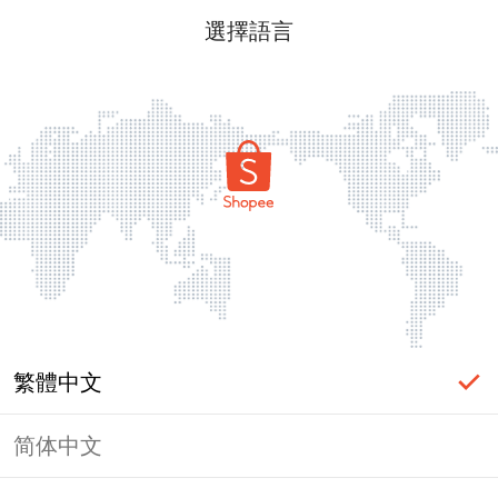
選擇語言
繁體中文
简体中文
頁面無法顯示