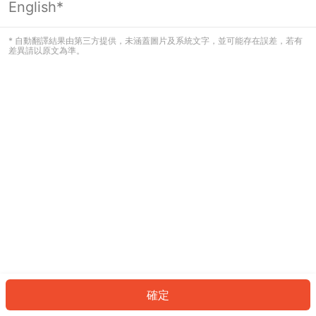
English*
發生錯誤！請登入並再試一次或回到主
頁。
* 自動翻譯結果由第三方提供，未涵蓋圖片及系統文字，並可能存在誤差，若有
差異請以原文為準。
登入
返回首頁
確定
ID: 2765a1a4238-27d5-4898-8b0e-785c169ab213