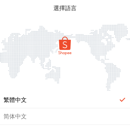
選擇語言
繁體中文
简体中文
頁面無法顯示