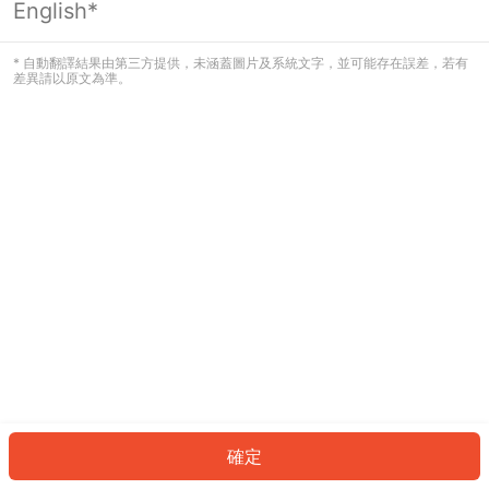
English*
發生錯誤！請登入並再試一次或回到主
頁。
* 自動翻譯結果由第三方提供，未涵蓋圖片及系統文字，並可能存在誤差，若有
差異請以原文為準。
登入
返回首頁
確定
ID: 382e938167d-c23e-4e83-b9d4-9adf2f4f8a75