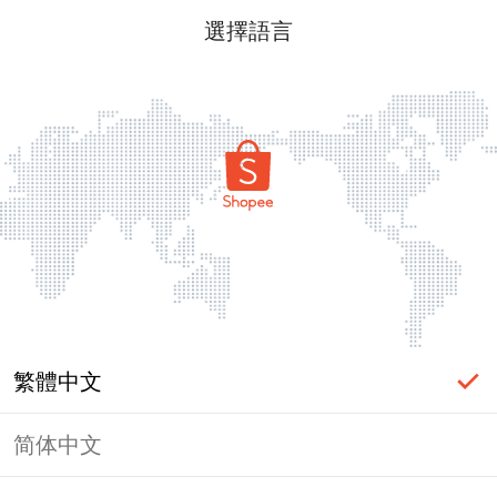
選擇語言
繁體中文
简体中文
頁面無法顯示