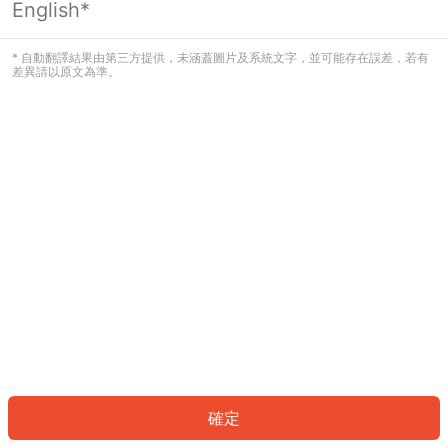
English*
發生錯誤！請登入並再試一次或回到主
頁。
* 自動翻譯結果由第三方提供，未涵蓋圖片及系統文字，並可能存在誤差，若有
差異請以原文為準。
登入
返回首頁
確定
ID: 271fbbf999e-e416-4952-a3d5-72aec188799b