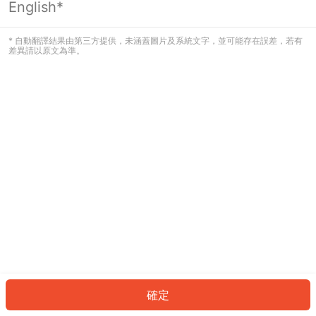
English*
發生錯誤！請登入並再試一次或回到主
頁。
* 自動翻譯結果由第三方提供，未涵蓋圖片及系統文字，並可能存在誤差，若有
差異請以原文為準。
登入
返回首頁
確定
ID: 9291830d63c-eff2-485f-84ff-983e01381c38