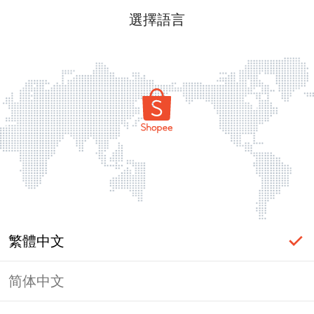
選擇語言
繁體中文
简体中文
頁面無法顯示