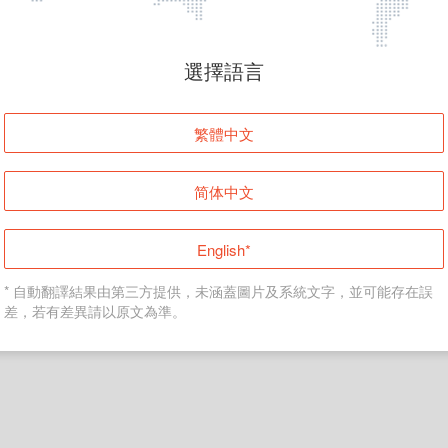
頁面無法顯示
選擇語言
發生錯誤！請登入並再試一次或回到主頁。
繁體中文
登入
简体中文
返回首頁
English*
* 自動翻譯結果由第三方提供，未涵蓋圖片及系統文字，並可能存在誤
差，若有差異請以原文為準。