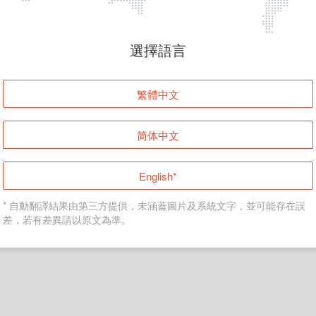
頁面無法顯示
選擇語言
發生錯誤！請登入並再試一次或回到主頁。
繁體中文
登入
简体中文
返回首頁
English*
* 自動翻譯結果由第三方提供，未涵蓋圖片及系統文字，並可能存在誤
差，若有差異請以原文為準。