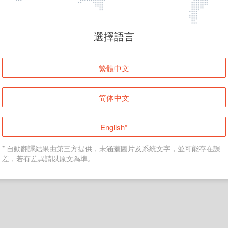
頁面無法顯示
選擇語言
發生錯誤！請登入並再試一次或回到主頁。
繁體中文
登入
简体中文
返回首頁
English*
* 自動翻譯結果由第三方提供，未涵蓋圖片及系統文字，並可能存在誤
差，若有差異請以原文為準。