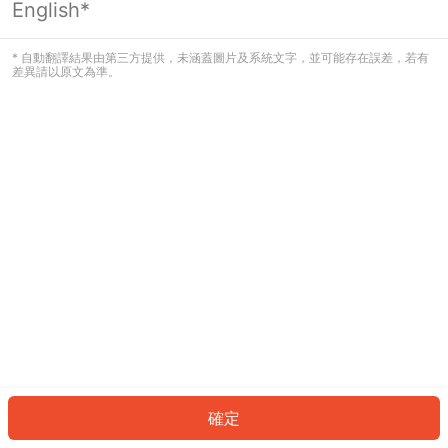
English*
發生錯誤！請登入並再試一次或回到主
頁。
* 自動翻譯結果由第三方提供，未涵蓋圖片及系統文字，並可能存在誤差，若有
差異請以原文為準。
登入
返回首頁
確定
ID: 454d87aa920-0264-432b-ba4a-bec306778f5c