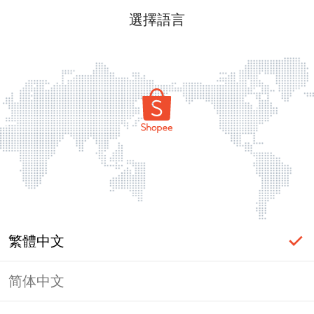
選擇語言
繁體中文
简体中文
頁面無法顯示