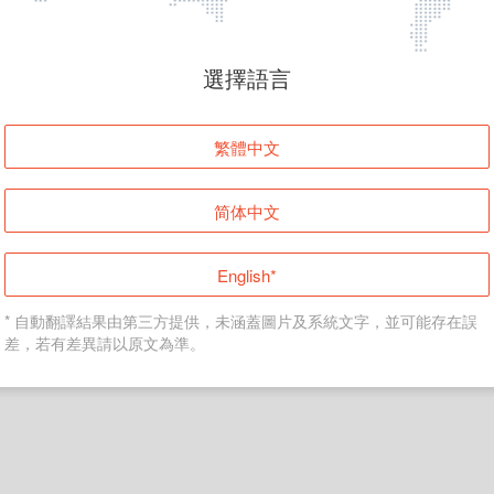
頁面無法顯示
選擇語言
發生錯誤！請登入並再試一次或回到主頁。
繁體中文
登入
简体中文
返回首頁
English*
* 自動翻譯結果由第三方提供，未涵蓋圖片及系統文字，並可能存在誤
差，若有差異請以原文為準。