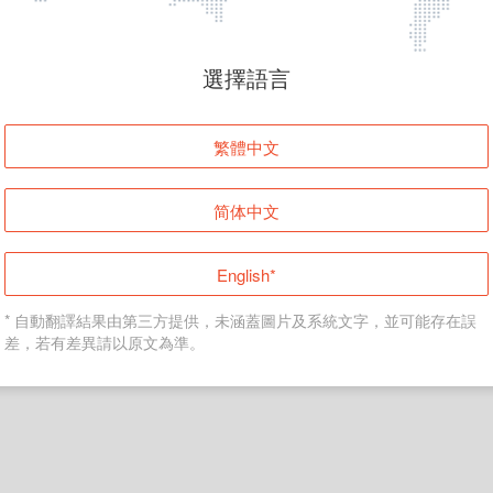
頁面無法顯示
選擇語言
發生錯誤！請登入並再試一次或回到主頁。
繁體中文
登入
简体中文
返回首頁
English*
* 自動翻譯結果由第三方提供，未涵蓋圖片及系統文字，並可能存在誤
差，若有差異請以原文為準。