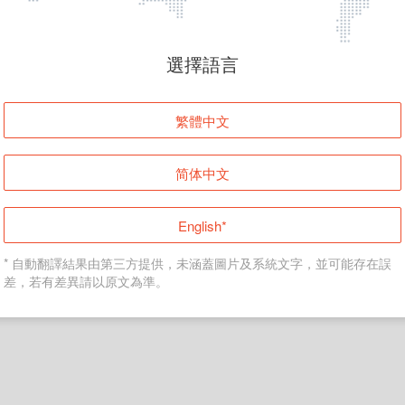
頁面無法顯示
選擇語言
發生錯誤！請登入並再試一次或回到主頁。
繁體中文
登入
简体中文
返回首頁
English*
* 自動翻譯結果由第三方提供，未涵蓋圖片及系統文字，並可能存在誤
差，若有差異請以原文為準。