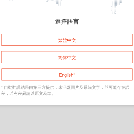
頁面無法顯示
選擇語言
發生錯誤！請登入並再試一次或回到主頁。
繁體中文
登入
简体中文
返回首頁
English*
* 自動翻譯結果由第三方提供，未涵蓋圖片及系統文字，並可能存在誤
差，若有差異請以原文為準。