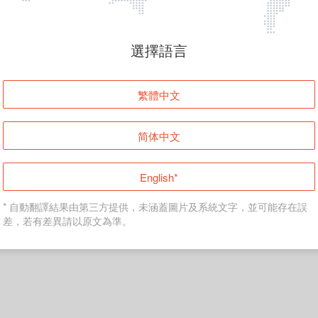
頁面無法顯示
選擇語言
發生錯誤！請登入並再試一次或回到主頁。
繁體中文
登入
简体中文
返回首頁
English*
* 自動翻譯結果由第三方提供，未涵蓋圖片及系統文字，並可能存在誤
差，若有差異請以原文為準。