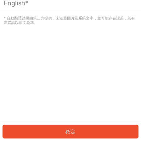
English*
發生錯誤！請登入並再試一次或回到主
頁。
* 自動翻譯結果由第三方提供，未涵蓋圖片及系統文字，並可能存在誤差，若有
差異請以原文為準。
登入
返回首頁
確定
ID: 82339eba241-56df-4f73-89e6-f4656e080014