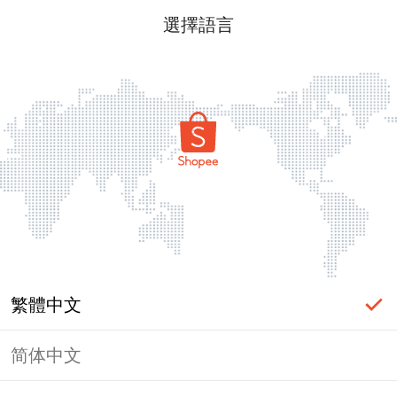
選擇語言
繁體中文
简体中文
頁面無法顯示