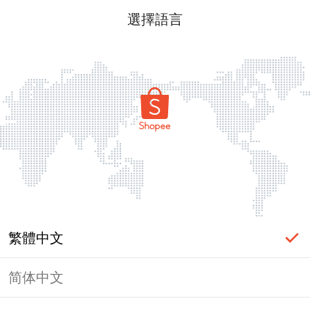
選擇語言
繁體中文
简体中文
頁面無法顯示