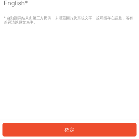
English*
發生錯誤！請登入並再試一次或回到主
頁。
* 自動翻譯結果由第三方提供，未涵蓋圖片及系統文字，並可能存在誤差，若有
差異請以原文為準。
登入
返回首頁
確定
ID: 738f03e0a88-e089-44a5-b2b7-72f09bae8da0