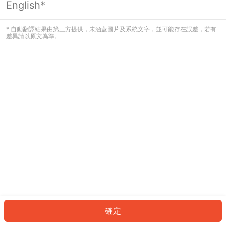
English*
發生錯誤！請登入並再試一次或回到主
頁。
* 自動翻譯結果由第三方提供，未涵蓋圖片及系統文字，並可能存在誤差，若有
差異請以原文為準。
登入
返回首頁
確定
ID: 325c6c6b590-682a-45c2-8fe3-0efe502446aa