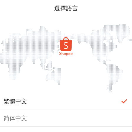
選擇語言
繁體中文
简体中文
頁面無法顯示