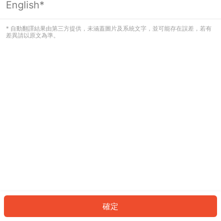
English*
發生錯誤！請登入並再試一次或回到主
頁。
* 自動翻譯結果由第三方提供，未涵蓋圖片及系統文字，並可能存在誤差，若有
差異請以原文為準。
登入
返回首頁
確定
ID: 98405331e46-a3d5-48d7-b519-f98593fb8d35