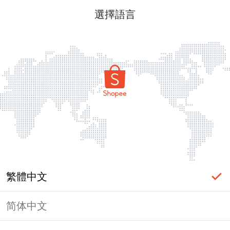
選擇語言
繁體中文
简体中文
頁面無法顯示