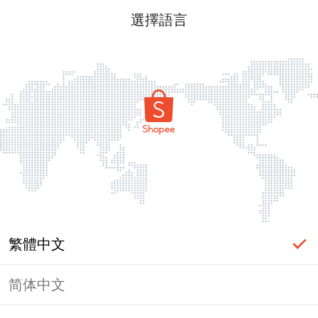
選擇語言
繁體中文
简体中文
頁面無法顯示