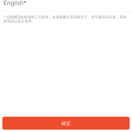
English*
發生錯誤！請登入並再試一次或回到主
頁。
* 自動翻譯結果由第三方提供，未涵蓋圖片及系統文字，並可能存在誤差，若有
差異請以原文為準。
登入
返回首頁
確定
ID: 10628fe8f17-5ac4-420d-82e0-f57656f332c9