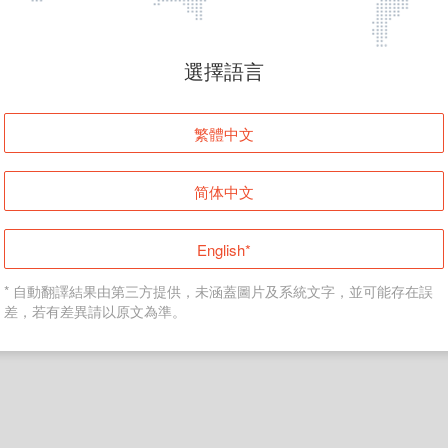
頁面無法顯示
選擇語言
發生錯誤！請登入並再試一次或回到主頁。
繁體中文
登入
简体中文
返回首頁
English*
* 自動翻譯結果由第三方提供，未涵蓋圖片及系統文字，並可能存在誤
差，若有差異請以原文為準。