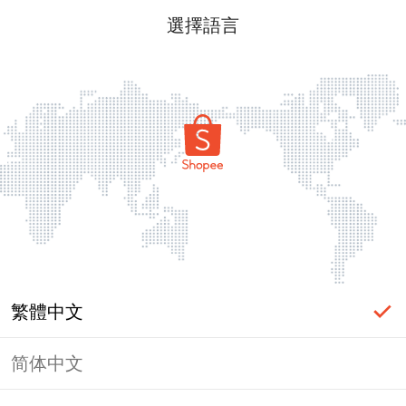
選擇語言
繁體中文
简体中文
頁面無法顯示