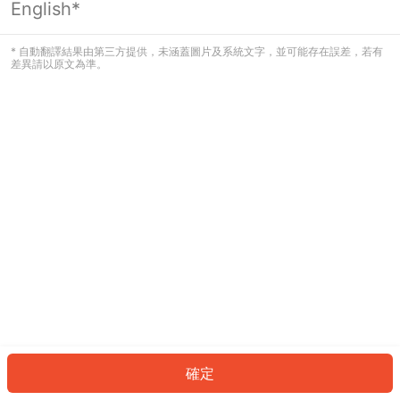
English*
發生錯誤！請登入並再試一次或回到主
頁。
* 自動翻譯結果由第三方提供，未涵蓋圖片及系統文字，並可能存在誤差，若有
差異請以原文為準。
登入
返回首頁
確定
ID: 2537d2d827c-08e6-4a3e-bf60-484d24826856