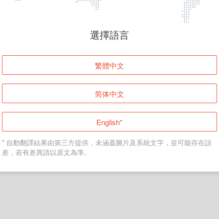
頁面無法顯示
選擇語言
發生錯誤！請登入並再試一次或回到主頁。
繁體中文
登入
简体中文
返回首頁
English*
* 自動翻譯結果由第三方提供，未涵蓋圖片及系統文字，並可能存在誤
差，若有差異請以原文為準。