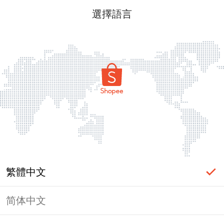
選擇語言
繁體中文
简体中文
頁面無法顯示