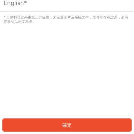
English*
發生錯誤！請登入並再試一次或回到主
頁。
* 自動翻譯結果由第三方提供，未涵蓋圖片及系統文字，並可能存在誤差，若有
差異請以原文為準。
登入
返回首頁
確定
ID: 8615b1c3d4e-dad1-406c-a67d-c712cac54b10